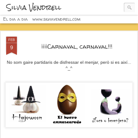
Silvia Vendrell
El dia a dia
www.silviavendrell.com
FEB
¡¡¡¡Carnaval, carnaval!!!
9
No som gaire partidaris de disfressar el menjar, però si es així...
^_^