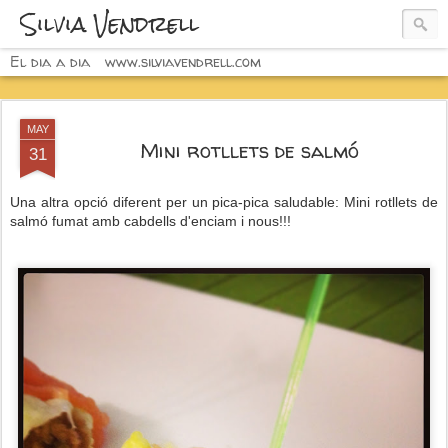
Silvia Vendrell
El dia a dia
www.silviavendrell.com
MAY
Mini rotllets de salmó
31
Una altra opció diferent per un pica-pica saludable: Mini rotllets de
salmó fumat amb cabdells d'enciam i nous!!!