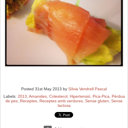
Posted
31st May 2013
by
Sílvia Vendrell Pascal
Labels:
2013
Amanides
Colesterol
Hipertensió
Pica-Pica
Pèrdua
de pes
Receptes
Receptes amb verdures
Sense gluten
Sense
lactosa