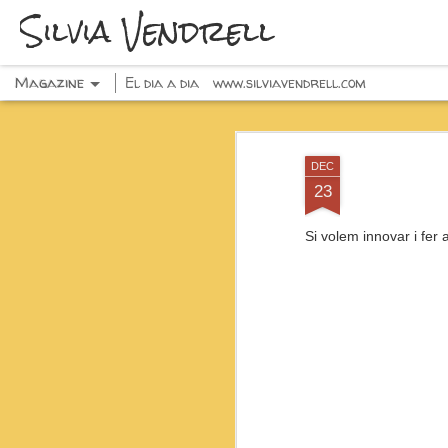
Silvia Vendrell
Magazine
El dia a dia
www.silviavendrell.com
DEC
23
Si volem innovar i fer 