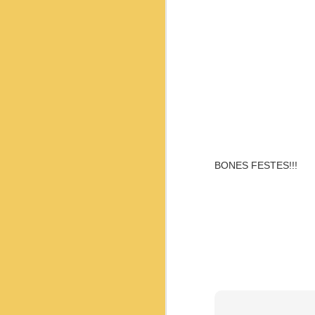
pi
#
#r
#p
#l
#
#s
F
BONES FESTES!!!
In
12
c
pi
Pe
sa
co
sa
J