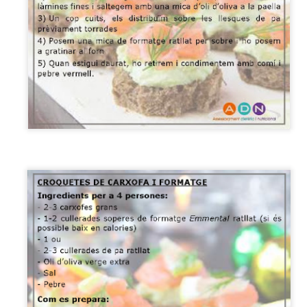
saber que no tenemos porque recurrir siempre a las galletas,
ollería o a las tostadas con mermelada, hay miles de opciones más
ualmente fáciles y rápidas...
uí van 3 y las 3 llevan fruta fresca incorporada!!
TA: En caso necesario, cambiar el tipo de pan a uno sin gluten.
 Pan integral con semillas tostado con plátano (chafado) con
colate (80% cacao) derretido (rodajas de plátano opcionales).
Espaguetis con pesto, calabacín y pistachos...
EB
18
Una receta fácil y sabrosa, rica en hidratos de carbono
complejos, proteïnas de origen vegetal procedentes de los frutos
ecos y una pequeña parte de origen animal del quesp parmeano.
emás, contiene fibra, vitaminas y minerales!!
gredientes (4 personas):
0-280g de pasta integral (si es necesario sin gluten) Salsa al pesto
sera (ver receta: http://blog.silviavendrell.com/2017/05/salsa-al-
sto.html) 1 calabacín cortado a rodajas finas 2 puñados de pistachos
cados 4 c.s.
Fresas con chocolate negro y frutos secos...
EB
15
Postres diferentes, fresas conchocolate negro (80% cacao) y en