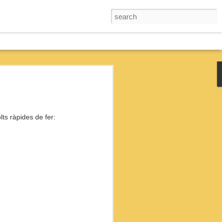
choco brownie sin
gluten...
al de @juanllorca!!
lts ràpides de fer:
 y con doble de choco!!!
 lo sabes, ni se nota el sabor a
rva 120g de pasta de dátiles (pasar los
icadora con agua tempada hasta conseguir
 puro en polvo (y un poco más para
00g crema de cacahuete, almendras o
AÑADIDOS (yo como no tenia, he
e frutos secos picados) 8g levadura tipo